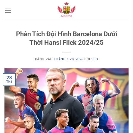
Bỏ
qua
nội
dung
Phân Tích Đội Hình Barcelona Dưới
Thời Hansi Flick 2024/25
ĐĂNG VÀO
THÁNG 1 28, 2026
BỞI
SEO
28
Th1