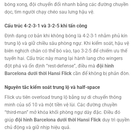
bóng xong, đội chuyển đổi nhanh bằng các đường chuyền
dọc, tìm người chạy chéo sau lưng hậu vệ.
Cấu trúc 4-2-3-1 và 3-2-5 khi tấn công
Định dạng cơ bản khi không bóng là 4-2-3-1 nhằm phủ kín
trung lộ và giữ chiều sâu phòng ngự. Khi kiểm soát, hậu vệ
biên nghịch chân có thể bó vào, tạo 3-2-5 để chiếm ưu thế
tuyến hai. Cấu trúc này mang lại hành lang cho wingers
đột phá và ổn định “rest-defense”, điều mà
đội hình
Barcelona dưới thời Hansi Flick
cần để không bị phản đòn.
Nguyên tắc kiểm soát trung lộ và half-space
Flick ưu tiên overload trung lộ bằng sự di chuyển thông
minh của số 10 và một tiền vệ lùi. Các đường chuyền
“third-man” mở khóa khối phòng ngự dày đặc. Điều đó
giúp
đội hình Barcelona dưới thời Hansi Flick
duy trì quyền
chủ động và giữ nhịp hiệu quả.