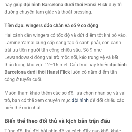
này giúp
đội hình Barcelona dưới thời Hansi Flick
duy trì
đường chuyền tam giác và thoát pressing.
Tiền đạo: wingers đảo chân và số 9 cơ động
Hai cánh cần wingers có tốc độ và dứt điểm tốt khi bó vào.
Lamine Yamal cung cấp sáng tạo ở cánh phải, còn cánh
trái ưu tiên người tấn công chiều sâu. Số 9 như
Lewandowski đóng vai trò mốc nối, kéo trung vệ và kết
thúc trong khu vực 12–16 mét. Cấu trúc này khiến
đội hình
Barcelona dưới thời Hansi Flick
luôn có năm điểm tấn
công ở tuyến cuối.
Muốn tham khảo thêm các sơ đồ, lựa chọn nhân sự và vai
trò, bạn có thể xem chuyên mục
đội hình
để đối chiếu các
biến thể mới nhất.
Biến thể theo đối thủ và kịch bản trận đấu
Từng đối thủ đòi hỏi nhịp độ và cách đẩy cao khối khác