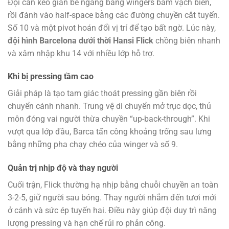
Đội cần kéo giãn bề ngang bằng wingers bám vạch biên,
rồi đánh vào half-space bằng các đường chuyền cắt tuyến.
Số 10 và một pivot hoán đổi vị trí để tạo bất ngờ. Lúc này,
đội hình Barcelona dưới thời Hansi Flick
chồng biên nhanh
và xâm nhập khu 14 với nhiều lớp hỗ trợ.
Khi bị pressing tầm cao
Giải pháp là tạo tam giác thoát pressing gần biên rồi
chuyển cánh nhanh. Trung vệ di chuyển mở trục dọc, thủ
môn đóng vai người thừa chuyền “up-back-through”. Khi
vượt qua lớp đầu, Barca tấn công khoảng trống sau lưng
bằng những pha chạy chéo của winger và số 9.
Quản trị nhịp độ và thay người
Cuối trận, Flick thường hạ nhịp bằng chuỗi chuyền an toàn
3-2-5, giữ người sau bóng. Thay người nhắm đến tươi mới
ở cánh và sức ép tuyến hai. Điều này giúp đội duy trì năng
lượng pressing và hạn chế rủi ro phản công.