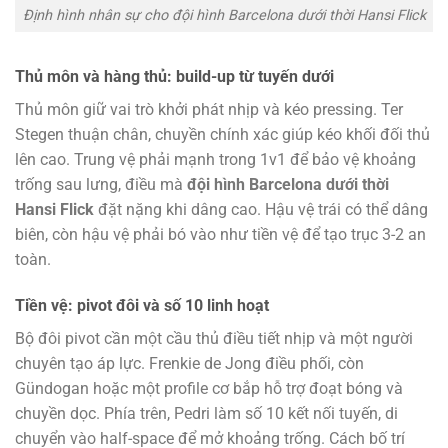
Định hình nhân sự cho đội hình Barcelona dưới thời Hansi Flick
Thủ môn và hàng thủ: build-up từ tuyến dưới
Thủ môn giữ vai trò khởi phát nhịp và kéo pressing. Ter
Stegen thuận chân, chuyền chính xác giúp kéo khối đối thủ
lên cao. Trung vệ phải mạnh trong 1v1 để bảo vệ khoảng
trống sau lưng, điều mà
đội hình Barcelona dưới thời
Hansi Flick
đặt nặng khi dâng cao. Hậu vệ trái có thể dâng
biên, còn hậu vệ phải bó vào như tiền vệ để tạo trục 3-2 an
toàn.
Tiền vệ: pivot đôi và số 10 linh hoạt
Bộ đôi pivot cần một cầu thủ điều tiết nhịp và một người
chuyên tạo áp lực. Frenkie de Jong điều phối, còn
Gündogan hoặc một profile cơ bắp hỗ trợ đoạt bóng và
chuyền dọc. Phía trên, Pedri làm số 10 kết nối tuyến, di
chuyển vào half-space để mở khoảng trống. Cách bố trí