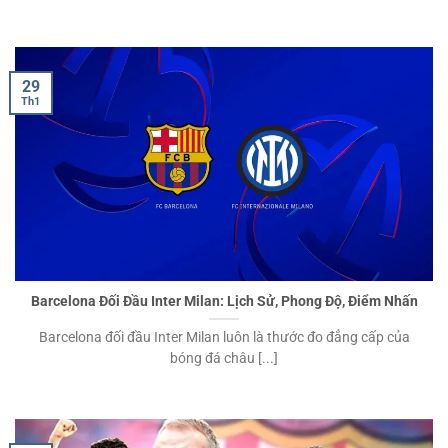
29
Th1
Barcelona Đối Đầu Inter Milan: Lịch Sử, Phong Độ, Điểm Nhấn
Barcelona đối đầu Inter Milan luôn là thước đo đẳng cấp của
bóng đá châu [...]