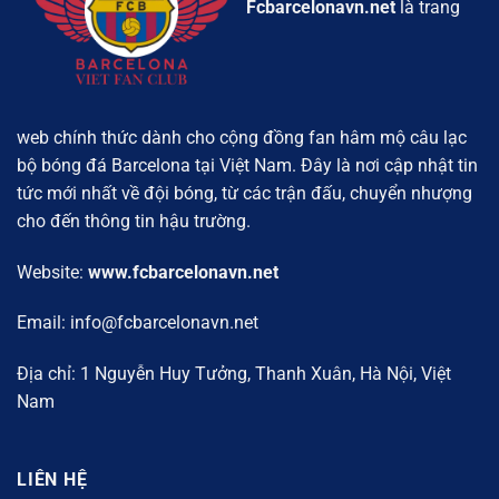
Fcbarcelonavn.net
là trang
web chính thức dành cho cộng đồng fan hâm mộ câu lạc
bộ bóng đá Barcelona tại Việt Nam. Đây là nơi cập nhật tin
tức mới nhất về đội bóng, từ các trận đấu, chuyển nhượng
cho đến thông tin hậu trường.
Website:
www.fcbarcelonavn.net
Email:
info@fcbarcelonavn.net
Địa chỉ: 1 Nguyễn Huy Tưởng, Thanh Xuân, Hà Nội, Việt
Nam
LIÊN HỆ