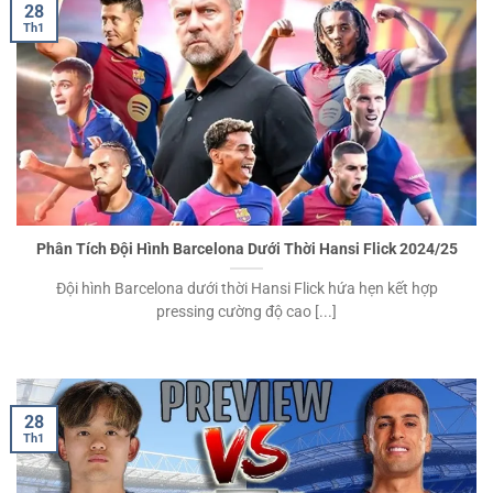
28
Th1
Phân Tích Đội Hình Barcelona Dưới Thời Hansi Flick 2024/25
Đội hình Barcelona dưới thời Hansi Flick hứa hẹn kết hợp
pressing cường độ cao [...]
28
Th1