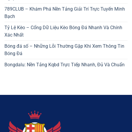
789CLUB – Khám Phá Nền Tảng Giải Trí Trực Tuyến Minh
Bạch
Tỷ Lệ Kèo – Cổng Dữ Liệu Kèo Bóng Đá Nhanh Và Chính
Xác Nhất
Bóng đá số – Những Lỗi Thường Gặp Khi Xem Thông Tin
Bóng Đá
Bongdalu: Nền Tảng Kqbd Trực Tiếp Nhanh, Đủ Và Chuẩn