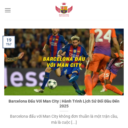
Bỏ
qua
nội
dung
19
Th7
Barcelona Đấu Với Man City | Hành Trình Lịch Sử Đối Đầu Đến
2025
Barcelona đấu với Man City không đơn thuần là một trận cầu,
mà là cuộc [...]